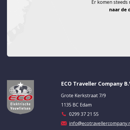
Er komen steeds m
naar de d
ECO Traveller Company B.
Grote Kerkstraat 7/9
1135 BC Edam
0299 37 21 55
info@ecotravellercompany.