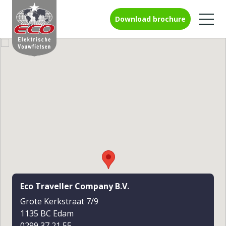
Download brochure
Skip
Elektrische vouwfietsen
to
content
Gebruik accu
Accessoires
Heeft u advies nodig?
0299-37 21 55
Garantieregistratie
Eco Traveller Company B.V.
Grote Kerkstraat 7/9
1135 BC Edam
Contact
0299 37 21 55