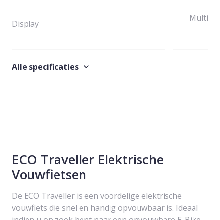
Multifun
Display
Walk assist functie
Alle specificaties
Verlichting
Ledver
Versnellingen
Shimano 
Aandrijving
K
ECO Traveller Elektrische
Vouwfietsen
Bescherming
De ECO Traveller is een voordelige elektrische
Vering
Vo
vouwfiets die snel en handig opvouwbaar is. Ideaal
indien u op zoek bent naar een opvouwbare E-Bike