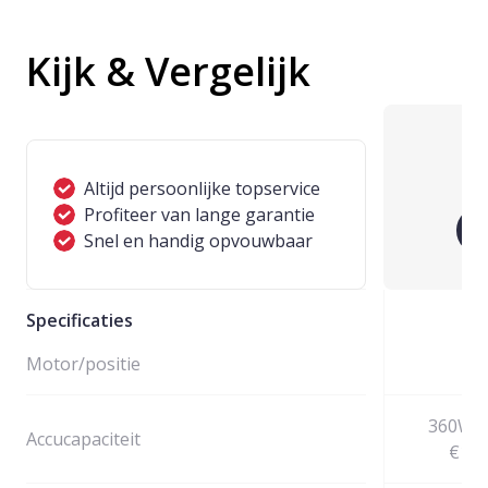
Kijk & Vergelijk
EC
Altijd persoonlijke topservice
Profiteer van lange garantie
Snel en handig opvouwbaar
B
Motor/positie
360Wh 
Accucapaciteit
€100