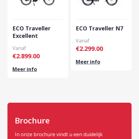
ECO Traveller
ECO Traveller N7
Excellent
€
2.299.00
€
2.899.00
Meer info
Meer info
Brochure
In onze brochure vindt u een duidelijk