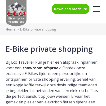
Download brochure
Home
E-Bike private shopping
Skip
Elektrische vouwfietsen
to
E-Bike private shopping
content
Gebruik accu
Bij Eco Traveller kun je hier een afspraak inplannen
voor een
showroom afspraak
. Ontdek onze
Accessoires
exclusieve E-Bikes tijdens een persoonlijke en
ontspannen private shopping ervaring. Geniet van
Heeft u advies nodig?
een kopje koffie terwijl onze deskundige teamleden
0299-37 21 55
Garantieregistratie
je begeleiden bij het vinden van een elektrische fiets
die perfect aansluit op jouw wensen. Ervaar het
Contact
gemak en plezier van elektrisch fietsen tijdens een