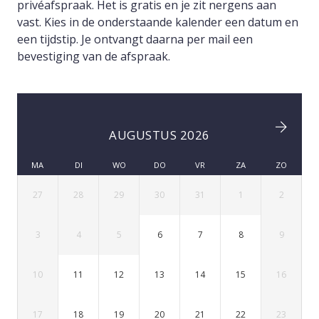
privéafspraak. Het is gratis en je zit nergens aan
vast. Kies in de onderstaande kalender een datum en
een tijdstip. Je ontvangt daarna per mail een
bevestiging van de afspraak.
AUGUSTUS 2026
MA
DI
WO
DO
VR
ZA
ZO
27
28
29
30
31
1
2
3
4
5
6
7
8
9
10
11
12
13
14
15
16
17
18
19
20
21
22
23