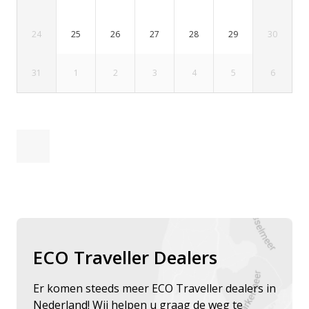
24
25
26
27
28
29
30
31
1
2
3
4
5
6
ECO Traveller Dealers
Er komen steeds meer ECO Traveller dealers in
Nederland! Wij helpen u graag de weg te